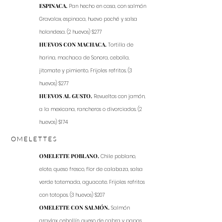
ESPINACA.
Pan hecho en casa, con salmón
Gravalax, espinaca, huevo poché y salsa
holandesa. (2 huevos) $277
HUEVOS CON MACHACA.
Tortilla de
harina, machaca de Sonora, cebolla,
jitomate y pimiento. Frijoles refritos. (3
huevos) $277
HUEVOS AL GUSTO.
Revueltos con jamón,
a la mexicana, rancheros o divorciados. (2
huevos) $174
OMELETTES
OMELETTE POBLANO.
Chile poblano,
elote, queso fresco, flor de calabaza, salsa
verde tatemada, aguacate. Frijoles refritos
con totopos. (3 huevos) $207
OMELETTE CON SALMÓN.
Salmón
gravlax, cebollín, queso de cabra y papas