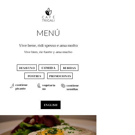
MENÚ
Vive bene, ridi spesso e ama molto
Vive bien, ríe fuerte y ama mucho
COMIDA
DESAYUNO
BEBIDAS
POSTRES
PROMOCIONES
contiene
vegetaria
contiene
picante
no
semillas
ENGLISH