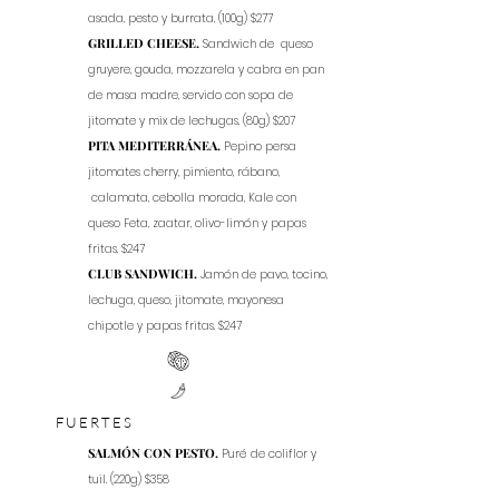
asada, pesto y burrata. (100g) $277
GRILLED CHEESE.
Sandwich de queso
gruyere, gouda, mozzarela y cabra en pan
de masa madre, servido con sopa de
jitomate y mix de lechugas. (80g) $207
PITA MEDITERRÁNEA.
Pepino persa
jitomates cherry, pimiento, rábano,
calamata, cebolla morada, Kale con
queso Feta, zaatar, olivo-limón y papas
fritas. $247
CLUB SANDWICH.
Jamón de pavo, tocino,
lechuga, queso, jitomate, mayonesa
chipotle y papas fritas. $247
FUERTES
SALMÓN CON PESTO.
Puré de coliflor y
tuil. (220g) $358