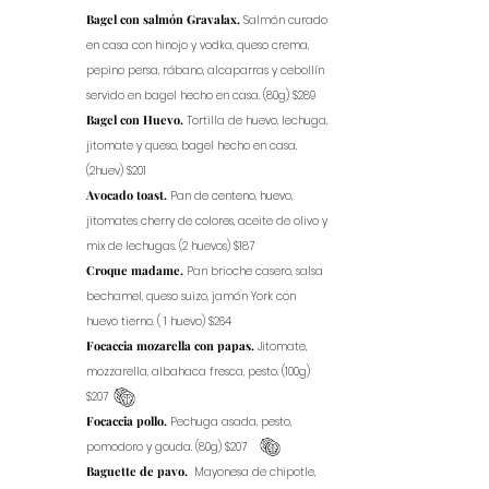
Bagel con salmón Gravalax.
Salmón curado
en casa con hinojo y vodka, queso crema,
pepino persa, rábano, alcaparras y cebollín
servido en bagel hecho en casa. (80g) $289
Bagel con Huevo.
Tortilla de huevo, lechuga,
jitomate y queso, bagel hecho en casa.
(2huev) $201
Avocado toast.
Pan de centeno, huevo,
jitomates cherry de colores, aceite de olivo y
mix de lechugas. (2 huevos) $187
Croque madame.
Pan brioche casero, salsa
bechamel, queso suizo, jamón York con
huevo tierno. ( 1 huevo) $264
Focaccia mozarella con papas.
Jitomate,
mozzarella, albahaca fresca, pesto. (100g)
$207
Focaccia pollo.
Pechuga asada, pesto,
pomodoro y gouda. (80g) $207
Baguette de pavo.
Mayonesa de chipotle,