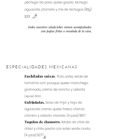
pechuga de pavo, queso gouda, lechuga,
aguacate, jitomate y mix de lechugas. (90g)
$201
Todos nuestros sándwiches vienen acompañados
con papas fritas o ensalada de la casa.
ESPECIALIDADES MEXICANAS
Enchiladas suizas
.
Pollo, salsa verde de
tomatillo con jocoque, queso manchego
gratinado, crema de rancho y cebolla
(4pzas) $193
Enfrijoladas.
Salsa de frijol y hoja de
aguacate, crema, queso fresco, chorizo,
cilantro y cebolla morada. (4 pzas) $187
Taquitos de chamorro.
Adobo de chile de
árbol y chile pasilla con salsa verde cruda.
(4 pzas) $277