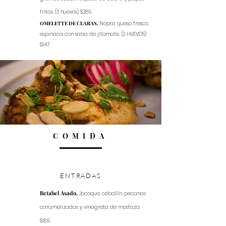
fritas. (3 huevos) $285
OMELETTE DE CLARAS.
Nopal, queso fresco,
espinaca con salsa de jitomate. (3 HUEVOS)
$147
COMIDA
ENTRADAS
Betabel Asado.
Jocoque, cebollín, pecanas
caramelizadas y vinagreta de mostaza.
$185