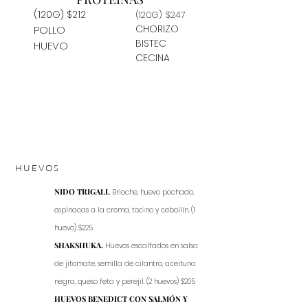
(120G) $212
(120G) $247
CHORIZO
POLLO
BISTEC
HUEVO
CECINA
HUEVOS
NIDO TRIGALI.
Brioche, huevo pochado,
espinacas a la crema, tocino y cebollín. (1
huevo) $225
SHAKSHUKA.
Huevos escalfados en salsa
de jitomate, semilla de cilantro, aceituna
negra, queso feta y perejil. (2 huevos) $205
HUEVOS BENEDICT CON SALMÓN Y