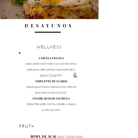
DESAYUNOS
WELLNESS
CAZUELA VEGANA
salsa verde tatemada con cremini, setas,
espinacas, chile serrano, nopal salteado y
quinoa. (220g) $137
OMELETTE DE CLARAS
Nopal, queso fresco, espinaca con salsa de
jitomate. (3 HUEVOS) $147
ENCHILADAS DE LECHUGA
Salsa Shilo, pollo, crema, cebolla y queso.
(4 PIEZAS) $197
FRUTA
BOWL DE ACAI.
Acai, frutos rojos,