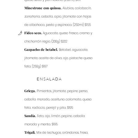
Minestrone con quinoa.
Alubias, calabacín,
zanahoria, cebolla, apio, jitomate con hojas
de albahaca, pesto y espinaca. (250ml) $155
Fideo seco.
Aguacate, queso fresco, crema y
chicharrón regio. (200g) $202
Gazpacho de betabel.
Betabel, aguacate,
jitomate, aceite de oliva, ajo, pistache queso
feta. (250g) $197
ENSALADA
Griega.
Pimientos, jitomate, pepino persa,
cebolla morada, aceituna calamata, queso
feta, radiccio, perejil y pita. $195
Sandía.
Feta, ajo, limón, pepino, cebolla
morada y menta. $195
Trigali.
Mix de lechugas, arándanos, fresa,