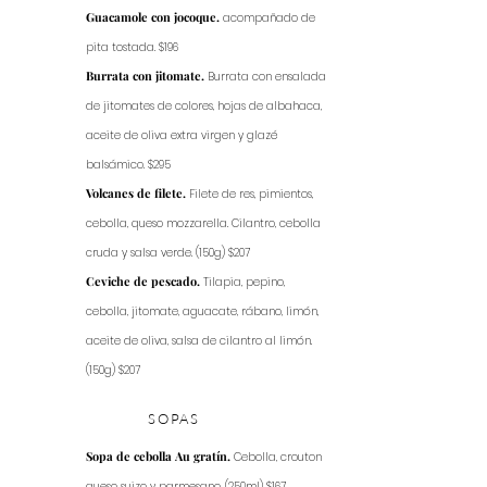
Guacamole con jocoque.
acompañado de
pita tostada. $196
Burrata con jitomate.
Burrata con ensalada
de jitomates de colores, hojas de albahaca,
aceite de oliva extra virgen y glazé
balsámico. $295
Volcanes de filete.
Filete de res, pimientos,
cebolla, queso mozzarella. Cilantro, cebolla
cruda y salsa verde. (150g) $207
Ceviche de pescado.
Tilapia, pepino,
cebolla, jitomate, aguacate, rábano, limón,
aceite de oliva, salsa de cilantro al limón.
(150g) $207
SOPAS
Sopa de cebolla Au gratín.
Cebolla, crouton
queso suizo y parmesano. (250ml) $167