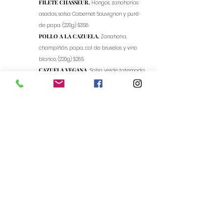
FILETE CHASSEUR.
Hongos, zanahorias
asadas, salsa Cabernet Sauvignon y puré
de papa. (220g) $358
POLLO A LA CAZUELA.
Zanahoria,
champiñón, papa, col de bruselas y vino
blanco. (220g) $285
CAZUELA VEGANA.
Salsa verde tatemada
con cremini, setas, espinacas, chile serrano,
nopal salteado y quinoa. (220g) $147
BEBIDAS