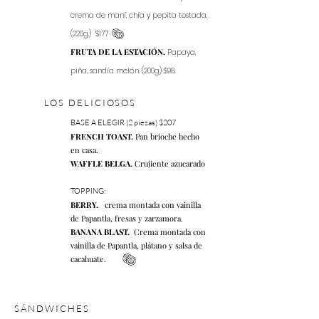
crema de maní, chía y pepita tostada.
(220g.) $177
FRUTA DE LA ESTACIÓN.
Papaya,
piña, sandía melón. (200g) $98
LOS DELICIOSOS
BASE A ELEGIR (2 piezas) $207
FRENCH TOAST.
Pan brioche hecho
en casa.
WAFFLE BELGA.
Crujiente azucarado
TOPPING:
BERRY.
crema montada con vainilla
de Papantla, fresas y zarzamora.
BANANA BLAST.
Crema montada con
vainilla de Papantla, plátano y salsa de
cacahuate.
SÁNDWICHES