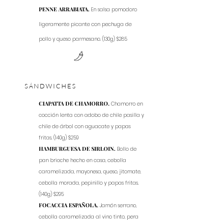
PENNE ARRABIATA.
En salsa pomodoro
ligeramente picante con pechuga de
pollo y queso parmesano. (130g) $285
SÁNDWICHES
CIAPATTA DE CHAMORRO.
Chamorro en
cocción lenta con adobo de chile pasilla y
chile de árbol con aguacate y papas
fritas. (140g) $259
HAMBURGUESA DE SIRLOIN.
Bollo de
pan brioche hecho en casa, cebolla
caramelizada, mayonesa, queso, jitomate,
cebolla morada, pepinillo y papas fritas.
(140g) $295
FOCACCIA ESPAÑOLA.
Jamón serrano,
cebolla caramelizada al vino tinto, pera