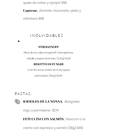
queso de cabra y ajonjolí. $199
Capresse.
Jitomate, mozzarella, pesto y
albahaca $199
INOLVIDABLES
STROGONOFF
Filete de res, salsa strogonoff, champiñones,
cebolla y papas al romero. (220g) $325
RISOTTO DI FUNGHI
Cremini, setas, aceite de trufa, queso
parmesano. (150g) $295
PASTAS
RAVIOLES DE LA NONNA.
Bolognesa,
ragú y parmesano . $274
FETUCCINI CON SALMÓN.
Fetuccini a la
crema con espinaca y salmón. (130g) $350