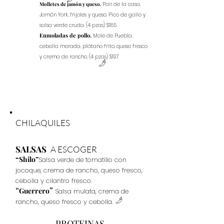
Molletes de jamón y queso.
Pan de la casa,
Jamón York, frijoles y queso. Pico de gallo y
salsa verde cruda. (4 pzas) $185
Enmoladas de pollo.
Mole de Puebla,
cebolla morada, plátano frito, queso fresco
y crema de rancho. (4 pzas) $197
CHILAQUILES
SALSAS
A ESCOGER
“Shilo”
Salsa verde de tomatillo con
jocoque, crema de rancho, queso fresco,
cebolla y cilantro fresco.
“
”
Guerrero
Salsa mulata, crema de
rancho, queso fresco y cebolla.
PROTEINAS